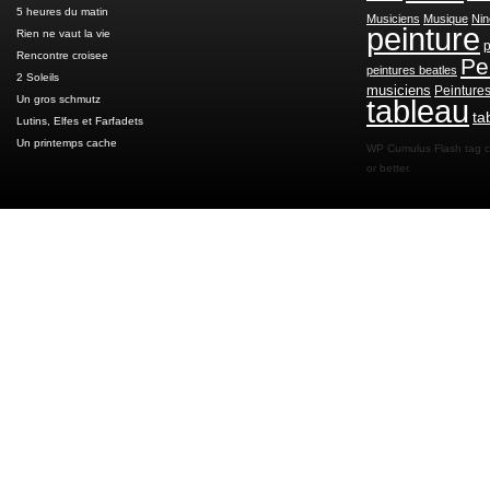
5 heures du matin
Musiciens
Musique
Nin
peinture
Rien ne vaut la vie
p
Rencontre croisee
Pe
peintures beatles
2 Soleils
musiciens
Peinture
Un gros schmutz
tableau
ta
Lutins, Elfes et Farfadets
Un printemps cache
WP Cumulus Flash tag 
or better.