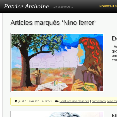
Patrice Anthoine
NOUVEAU S
De la peinture…
Articles marqués ‘Nino ferrer’
D
Ac
gr
emp
co
jeudi 16 avril 2015 à 12:53
Peintures non classées
|
cornichons
,
Nino fe
N