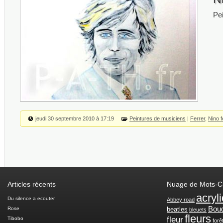
Pei
jeudi 30 septembre 2010 à 17:19
Peintures de musiciens
|
Ferrer
,
Nino f
Articles récents
Nuage de Mots-C
acryl
Du silence a ecouter
Abbey road
Bou
Rose
beatles
bleuets
fleurs
fleur
Tibobo
forê