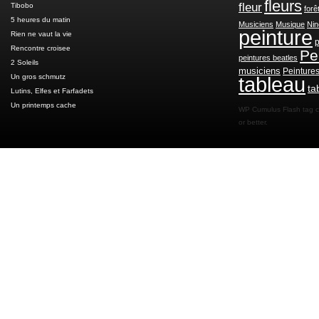
fleurs
fleur
Tibobo
forê
5 heures du matin
Musiciens
Musique
Nin
peinture
Rien ne vaut la vie
p
Rencontre croisee
Pe
peintures beatles
2 Soleils
musiciens
Peinture
Un gros schmutz
tableau
ta
Lutins, Elfes et Farfadets
Un printemps cache
WP Cumulus Flash tag 
or better.