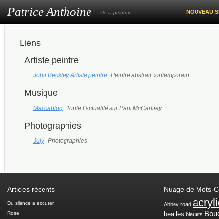
Patrice Anthoine
NOUVEAU S
De la peinture…
Liens
Artiste peintre
John Beckley Artiste peintre
Peintre abstrait contemporain
Musique
Maccablog
Toute l’actualité sur Paul McCartney
Photographies
July
Photographies
Articles récents
Nuage de Mots-C
acryl
Du silence a ecouter
Abbey road
Bou
Rose
beatles
bleuets