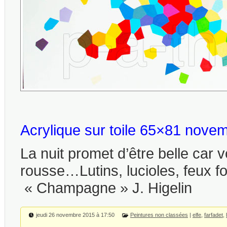
Acrylique sur toile 65×81 nov
La nuit promet d’être belle car v
rousse…Lutins, lucioles, feux fo
« Champagne » J. Higelin
jeudi 26 novembre 2015 à 17:50
Peintures non classées
|
elfe
,
farfadet
,