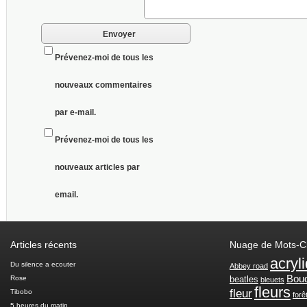
Prévenez-moi de tous les
nouveaux commentaires
par e-mail.
Prévenez-moi de tous les
nouveaux articles par
email.
Articles récents
Nuage de Mots-C
acryl
Du silence a ecouter
Abbey road
Bou
Rose
beatles
bleuets
fleurs
fleur
Tibobo
forê
5 heures du matin