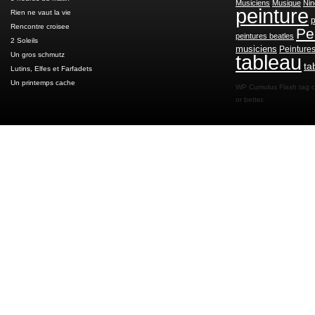
Musiciens
Musique
Nin
peinture
Rien ne vaut la vie
p
Rencontre croisee
Pe
peintures beatles
2 Soleils
musiciens
Peinture
Un gros schmutz
tableau
ta
Lutins, Elfes et Farfadets
Un printemps cache
WP Cumulus Flash tag 
or better.