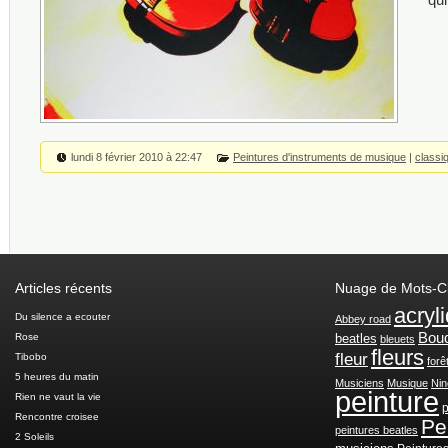
lundi 8 février 2010 à 22:47
Peintures d'instruments de musique
|
classi
Articles récents
Nuage de Mots-C
acryl
Du silence a ecouter
Abbey road
Bou
Rose
beatles
bleuets
fleurs
fleur
Tibobo
forê
5 heures du matin
Musiciens
Musique
Nin
peinture
Rien ne vaut la vie
p
Rencontre croisee
Pe
peintures beatles
2 Soleils