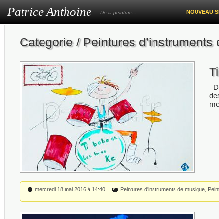
Patrice Anthoine
NOUVEAU S
De la peinture…
Categorie / Peintures d’instruments
T
De
des
mo
mercredi 18 mai 2016 à 14:40
Peintures d'instruments de musique
,
Pein