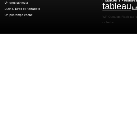
musiciens
Peinture
Un gros schmutz
tableau
ta
Lutins, Elfes et Farfadets
Un printemps cache
WP Cumulus Flash tag 
or better.