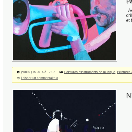
P
Ac
dri
et
jeudi 5 juin 2014 à 17:02
Peintures d'instruments de musique
,
Peintures
Laisser un commentaire »
N