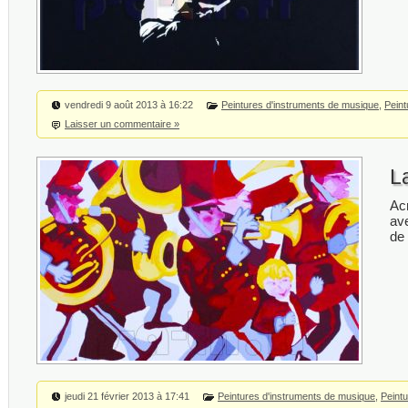
vendredi 9 août 2013 à 16:22
Peintures d'instruments de musique
,
Peint
Laisser un commentaire »
L
Acr
av
de 
jeudi 21 février 2013 à 17:41
Peintures d'instruments de musique
,
Peint