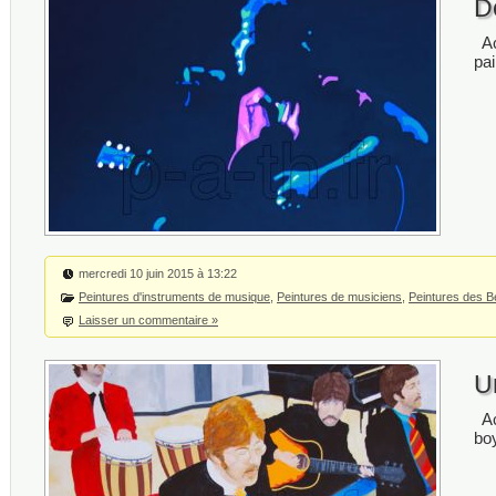
D
Ac
pa
mercredi 10 juin 2015 à 13:22
Peintures d'instruments de musique
,
Peintures de musiciens
,
Peintures des B
Laisser un commentaire »
U
Ac
bo