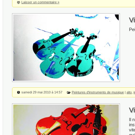
Laisser un commentaire »
Vi
Pei
samedi 29 mai 2010 à 14:57
Peintures d'instruments de musique
|
alto
,
V
Il
ins
vit
qui