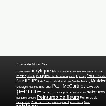
Nuage de Mots-Clés
acrylique
Alsace
automne
Abbey road
ange au sourire
arlequin
femme
Bouquet
beatles
bleuets
cabrel
chartreux
chats
Epernay
feuille
fleurs
fleur
Musicie
forêt
francis cabrel
fusain
les Beatles
Moussy
Paul McCartney
paysage
Musiciens
Musique
Nino ferrer
peinture
peintures
peinture beatles
peinture de femmes
Peintures de fleurs
Peintures de
peintures beatles
musiciens
Peintures de paysages
printemps
portrait
Rose