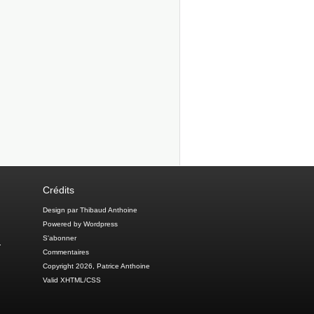
Crédits
Design par Thibaud Anthoine
Powered by Wordpress
n
S'abonner
Commentaires
Copyright 2026, Patrice Anthoine
Valid XHTML/CSS