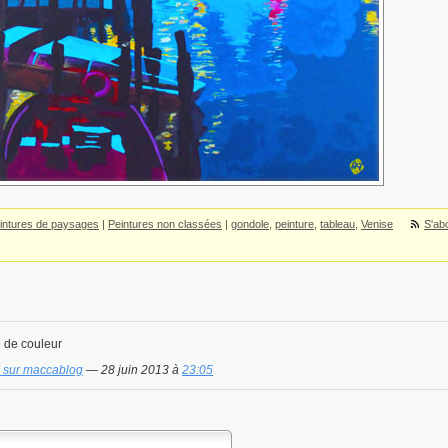
intures de paysages
|
Peintures non classées
|
gondole
,
peinture
,
tableau
,
Venise
S'ab
e de couleur
3 sur maccablog
— 28 juin 2013 à
23:05