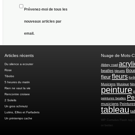
Prévenez-moi de tous les
nouveaux articles par
email.
Articles récents
Nuage de Mots-C
acryl
Du silence a ecouter
Abbey road
Bou
Rose
beatles
bleuets
fleurs
fleur
Tibobo
forê
5 heures du matin
Musiciens
Musique
Nin
peinture
Rien ne vaut la vie
p
Rencontre croisee
Pe
peintures beatles
2 Soleils
musiciens
Peinture
Un gros schmutz
tableau
ta
Lutins, Elfes et Farfadets
Un printemps cache
WP Cumulus Flash tag 
or better.